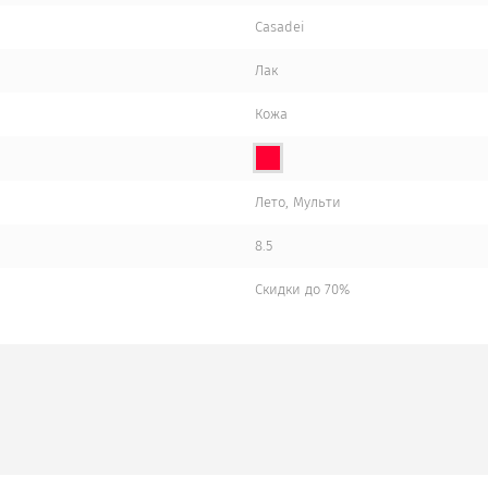
Casadei
Лак
Кожа
Лето, Мульти
8.5
Скидки до 70%