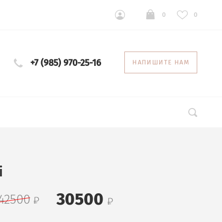
0
0
+7 (985) 970-25-16
НАПИШИТЕ НАМ
i
30500
42500